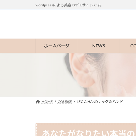
コ
ナ
wordpressによる美容のデモサイトです。
ン
ビ
テ
ゲ
ン
ー
ツ
シ
へ
ョ
ホームページ
NEWS
C
ス
ン
キ
に
ッ
移
プ
動
HOME
COURSE
LEG & HANDレッグ＆ハンド
あなたがなりたい本当の